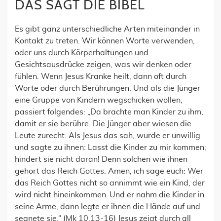
DAS SAGT DIE BIBEL
E
s gibt ganz unterschiedliche
Arten
miteinander in
Kontakt
zu treten.
Wir können
W
orte verwenden,
oder un
s
durch
Körperhaltungen und
Gesichtsausdrücke
zeigen
, was wir denken oder
fühlen.
Wenn Jesus Kranke heilt, dann oft durch
Wort
e
oder durch Berührung
en
.
Und
als die
Jünger
eine Gruppe von
Kindern wegschicken w
ollen
,
passiert folgendes:
„
Da brachte man Kinder zu ihm,
damit er sie berühre. Die Jünger aber wiesen die
Leute zurecht. Als Jesus das sah, wurde er unwillig
und sagte zu ihnen: Lasst die Kinder zu mir kommen;
hindert sie nicht daran! Denn solchen wie ihnen
gehört das Reich Gottes. Amen, ich sage euch: Wer
das Reich Gottes nicht so annimmt wie ein Kind, der
wird nicht hineinkommen. Und er nahm die Kinder in
seine Arme; dann legte er ihnen die Hände auf und
segnete sie.
“ (
Mk 10,13-16
)
Jesus zeigt durch all