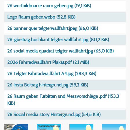
26 wortbildmarke raum geben.jpg
(19,1 KiB)
Logo Raum geben.webp
(52,8 KiB)
26 banner quer telgterwallfahrt.jpeg
(66,0 KiB)
26 igbeitrag hochkant telgter wallfahrt.jpg
(80,2 KiB)
26 social media quadrat telgter wallfahrt.jpg
(65,0 KiB)
2026 Fahrradwallfahrt Plakat.pdf
(2,1 MiB)
26 Telgter Fahrradwallfahrt A4.jpg
(283,3 KiB)
26 Insta Beitrag hintergrund.jpg
(59,2 KiB)
26 Raum geben Fürbitten und Messvorschläge .pdf
(153,3
KiB)
26 Social media story Hintergrund.jpg
(54,5 KiB)