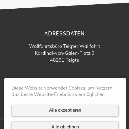
ADRESSDATEN
Wallfahrtsbüro Telgter Wallfahrt
Kardinal-von-Galen-Platz 9
48291 Telgte
KONTAKTDATEN
Diese Website verwendet Cookies, um Nutzern
das beste Website-Erlebnis zu ermöglichen.
02504 / 93 231 - 11
info@telgter-wallfahrt.de
Alle akzeptieren
Alle ablehnen