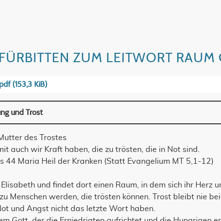
FÜRBITTEN ZUM LEITWORT RAUM
.pdf
(153,3 KiB)
ng und Trost
utter des Trostes
t auch wir Kraft haben, die zu trösten, die in Not sind.
s 44 Maria Heil der Kranken (Statt Evangelium MT 5,1-12)
lisabeth und findet dort einen Raum, in dem sich ihr Herz u
 zu Menschen werden, die trösten können. Trost bleibt nie bei
ot und Angst nicht das letzte Wort haben.
m Gott, der die Erniedrigten aufrich­tet und die Hungrigen er