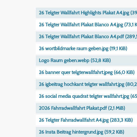
26 Telgter Wallfahrt Highlights Plakat A4.jpg
(39
26 Telgter Wallfahrt Plakat Blanco A4.jpg
(73,1 
26 Telgter Wallfahrt Plakat Blanco A4.pdf
(289,
26 wortbildmarke raum geben.jpg
(19,1 KiB)
Logo Raum geben.webp
(52,8 KiB)
26 banner quer telgterwallfahrt.jpeg
(66,0 KiB)
26 igbeitrag hochkant telgter wallfahrt.jpg
(80,2
26 social media quadrat telgter wallfahrt.jpg
(65
2026 Fahrradwallfahrt Plakat.pdf
(2,1 MiB)
26 Telgter Fahrradwallfahrt A4.jpg
(283,3 KiB)
26 Insta Beitrag hintergrund.jpg
(59,2 KiB)