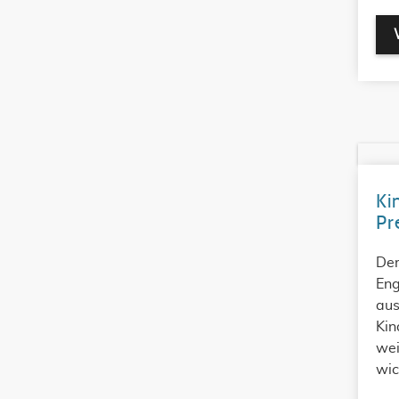
Ki
Pr
Der
Eng
aus
Kin
wei
wic