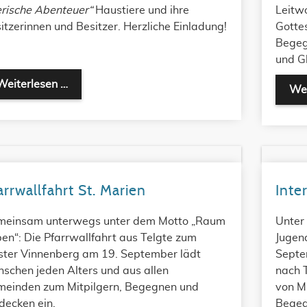
erische Abenteuer“
Haustiere und ihre
Leitwo
itzerinnen und Besitzer. Herzliche Einladung!
Gottes
Begeg
und Gl
Haustiersegnung im Museum RELíGIO
Weiterlesen …
Wei
arrwallfahrt St. Marien
Inte
einsam unterwegs unter dem Motto „Raum
Unter
en“: Die Pfarrwallfahrt aus Telgte zum
Jugen
ster Vinnenberg am 19. September lädt
Septe
schen jeden Alters und aus allen
nach 
einden zum Mitpilgern, Begegnen und
von Mü
decken ein.
Begeg