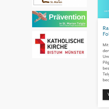
Ra
Fo
Mit
den
Umg
Pil
bes
Tel
bed