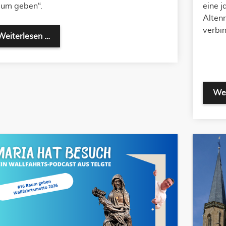
um geben“.
eine j
Altenr
verbin
"Raum geben" - Wallfahrtsmotto 2026
Weiterlesen …
Wei