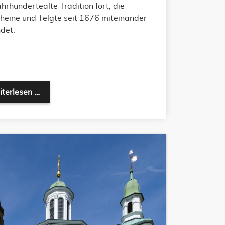
ahrhundertealte Tradition fort, die
heine und Telgte seit 1676 miteinander
det.
350 Jahre Altenrheiner Wallfahrt
terlesen …