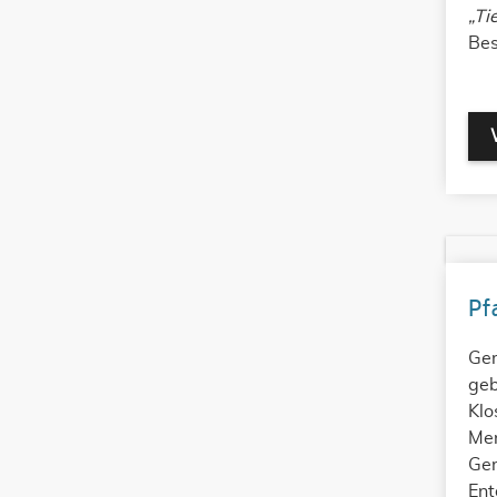
„Ti
Bes
Pf
Gem
geb
Klo
Men
Gem
Ent