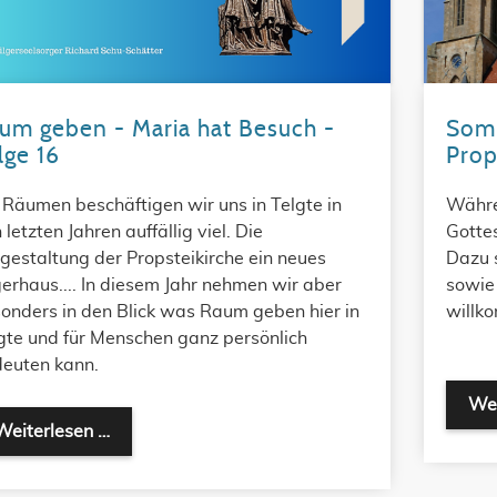
um geben - Maria hat Besuch -
Somm
lge 16
Prop
 Räumen beschäftigen wir uns in Telgte in
Währe
 letzten Jahren auffällig viel. Die
Gotte
estaltung der Propsteikirche ein neues
Dazu 
gerhaus.... In diesem Jahr nehmen wir aber
sowie 
onders in den Blick was Raum geben hier in
willk
gte und für Menschen ganz persönlich
euten kann.
Wei
Raum geben - Maria hat Besuch - Folge 16
Weiterlesen …