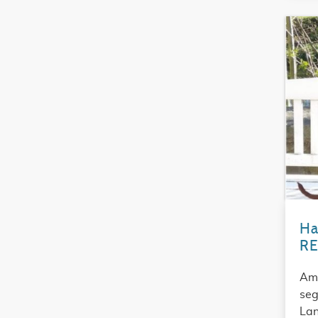
Ha
RE
Am 
seg
Lan